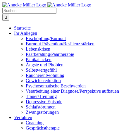
Zum
Inhalt
Suche
springen
nach:
Startseite
Ihr Anliegen
Erschöpfung/Burnout
Burnout Prävention/Resilienz stärken
Lebenskrisen
Paarberatung/Paartherapie
Panikattacken
Ängste und Phobien
Selbstwertgefühl
Raucherentwöhnung
Gewichtsreduktion
Psychosomatische Beschwerden
Verarbeitung einer Diagnose/Perspektive aufbauen
Trauer/Trennung
Depressive Episode
Schlafstörungen
Zwangsstörungen
Verfahren
Coaching
Gesprächstherapie