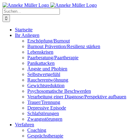
Zum
Inhalt
Suche
springen
nach:
Startseite
Ihr Anliegen
Erschöpfung/Burnout
Burnout Prävention/Resilienz stärken
Lebenskrisen
Paarberatung/Paartherapie
Panikattacken
Ängste und Phobien
Selbstwertgefühl
Raucherentwöhnung
Gewichtsreduktion
Psychosomatische Beschwerden
Verarbeitung einer Diagnose/Perspektive aufbauen
Trauer/Trennung
Depressive Episode
Schlafstörungen
Zwangsstörungen
Verfahren
Coaching
Gesprächstherapie